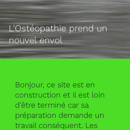
L'Ostéopathie prend un
nouvel envol
Bonjour, ce site est en
construction et il est loin
d’être terminé car sa
préparation demande un
travail conséquent. Les